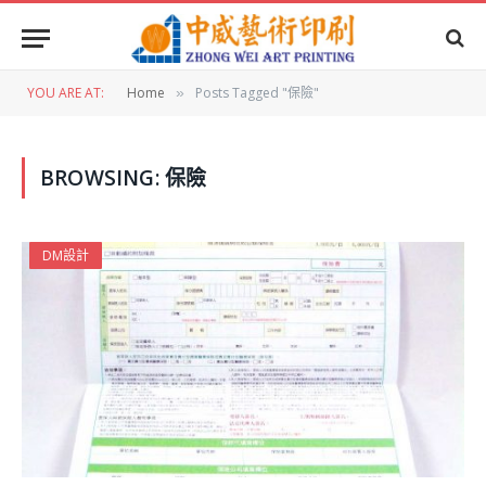
YOU ARE AT:
Home
Posts Tagged "保險"
»
BROWSING:
保險
DM設計