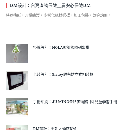
DM設計：台灣產物保險＿農安心保險DM
特殊摺紙，刀模繪製，多樣化紙材選擇，加工包裝，歡迎詢問。
掛牌設計：HOLA聖誕節陳列串掛
卡片設計：Sisley絨布站立式相片框
手冊印刷：JU MING朱銘美術館_囚 兒童學習手冊
DM設計：王朝大酒店DM