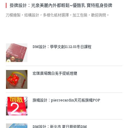
掛牌設計：光泉美麗內外都輕鬆~優酪乳 寶特瓶身掛牌
刀模繪製，結構設計，多樣化紙材選擇，加工包裝，歡迎詢問。
DM設計：學學文創11.12.01冬日課程
宏匯廣場醜白兎手提紙燈籠
旗幟設計：pierrecardin天花板旗幟POP
DM設計：新北市 夏日藝術節DM