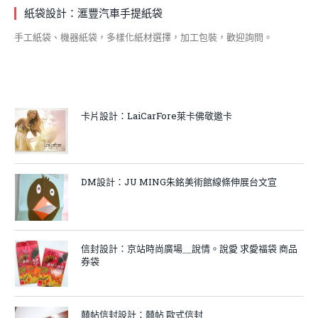
紙袋設計：滙豐汽車手提紙袋
手工紙袋、機器紙袋，多樣化紙材選擇，加工包裝，歡迎詢問。
卡片設計：LaiCarFore萊卡佛敬邀卡
DM設計：JU MING朱銘美術館線條伸展台文宣
信封設計：京站時尚廣場＿說情。說愛 求愛福袋 商品
券袋
囍帖信封設計：囍帖 歐式信封