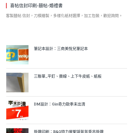
喜帖信封印刷-囍帖-婚禮書
客製囍帖 信封，刀模繪製，多樣化紙材選擇，加工包裝，歡迎詢問。
筆記本設計：三商美悅兒筆記本
三聯單_平釘、撕線、上下牛皮紙、紙板
DM設計：Gio奇力歐季末出清
掛牌印刷：B&Q特力屋聖誕氣氛垂吊掛牌