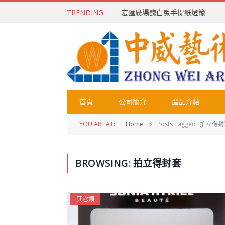
TRENDING
宏匯廣場醜白兎手提紙燈籠
首頁
公司簡介
產品介紹
YOU ARE AT:
Home
Posts Tagged "拍立得封
»
BROWSING:
拍立得封套
其它類