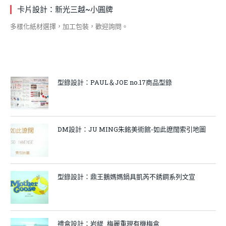
卡片設計：新光三越~小圓牌
多樣化紙材選擇，加工包裝，歡迎詢問。
型錄設計：PAUL＆JOE no.17商品型錄
DM設計：JU MING朱銘美術館-如此遼闊索引地圖
型錄設計：鼎王鵝媽媽鍋具凱芮不銹鋼系列文宣
禮盒設計：岩緹_梅麗重現有機梅盒