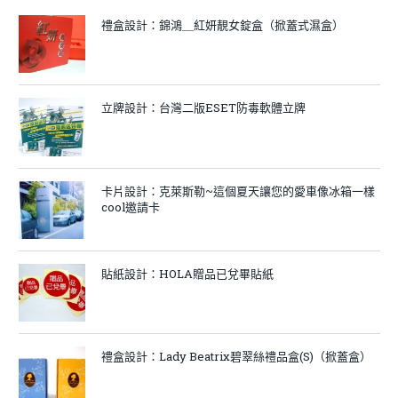
禮盒設計：錦鴻＿紅妍靚女錠盒（掀蓋式濕盒）
立牌設計：台灣二版ESET防毒軟體立牌
卡片設計：克萊斯勒~這個夏天讓您的愛車像冰箱一樣
cool邀請卡
貼紙設計：HOLA贈品已兌畢貼紙
禮盒設計：Lady Beatrix碧翠絲禮品盒(S)（掀蓋盒）