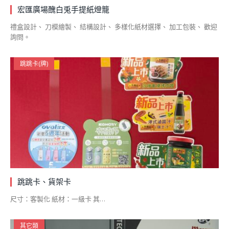
宏匯廣場醜白兎手提紙燈籠
禮盒設計、 刀模繪製、 結構設計、 多樣化紙材選擇、 加工包裝、 歡迎
詢問。
跳跳卡(牌)
跳跳卡、貨架卡
尺寸：客製化 紙材：一級卡 其…
其它類