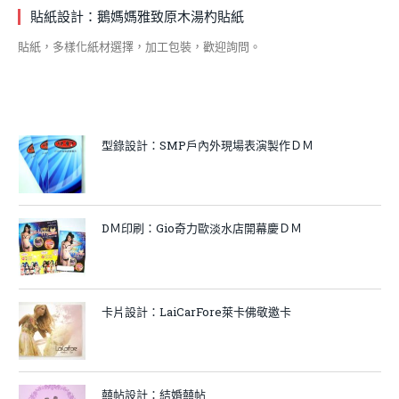
貼紙設計：鵝媽媽雅致原木湯杓貼紙
貼紙，多樣化紙材選擇，加工包裝，歡迎詢問。
型錄設計：SMP戶內外現場表演製作ＤＭ
DＭ印刷：Gio奇力歐淡水店開幕慶ＤＭ
卡片設計：LaiCarFore萊卡佛敬邀卡
囍帖設計：結婚囍帖