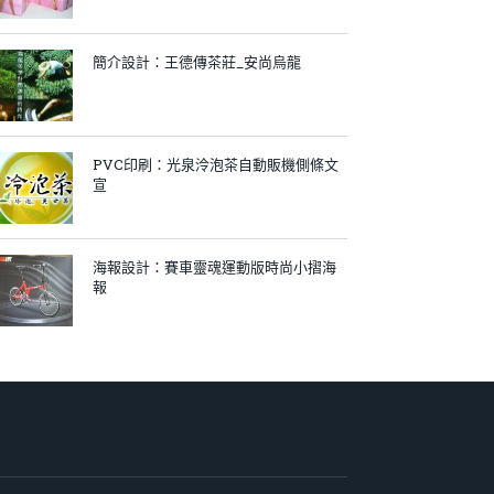
簡介設計：王德傳茶莊_安尚烏龍
PVC印刷：光泉泠泡茶自動販機側條文
宣
海報設計：賽車靈魂運動版時尚小摺海
報