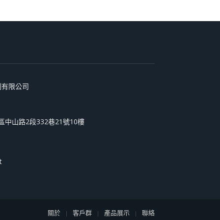
術印刷有限公司
和區中山路2段332巷21號10樓
t
關於
客戶群
產品展示
聯絡