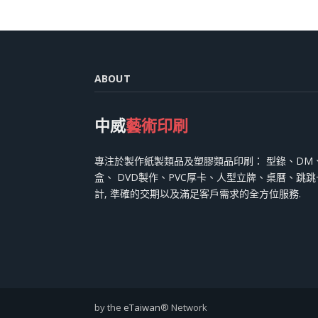
ABOUT
中威
藝術印刷
專注於製作紙製類品及塑膠類品印刷： 型錄、DM
盒、 DVD製作、PVC厚卡、人型立牌、桌曆、跳
計, 準確的交期以及滿足客戶需求的全方位服務.
by the
eTaiwan
® Network