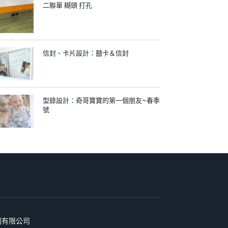
二聯單 糊頭 打孔
信封、卡片設計：囍卡＆信封
型錄設計：奇哥寶寶的第一個朋友~春季
號
術印刷有限公司