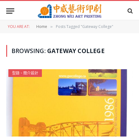
YOU ARE AT:
Home
Posts Tagged "Gateway College"
»
BROWSING:
GATEWAY COLLEGE
型錄、簡介設計