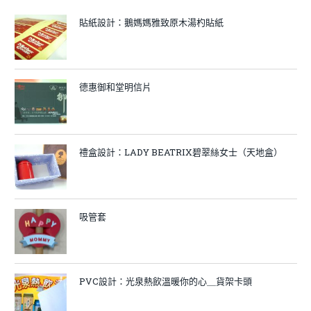
貼紙設計：鵝媽媽雅致原木湯杓貼紙
德惠御和堂明信片
禮盒設計：LADY BEATRIX碧翠絲女士（天地盒）
吸管套
PVC設計：光泉熱飲溫暖你的心＿貨架卡頭