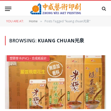
YOU ARE AT:
Home
Posts Tagged "kuang chuan光泉"
»
BROWSING:
KUANG CHUAN光泉
塑膠厚卡(PVC)、合成紙設計