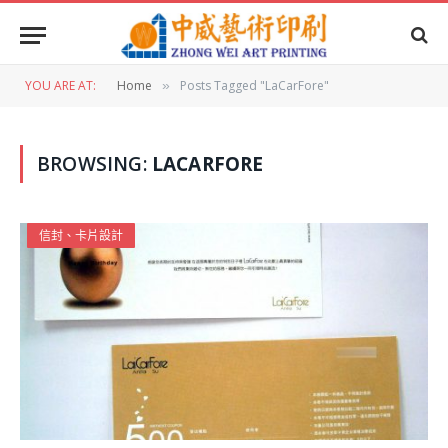
YOU ARE AT:
Home
Posts Tagged "LaCarFore"
»
BROWSING:
LACARFORE
信封、卡片設計