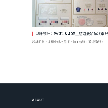
型錄設計：PAUL & JOE＿恣遊曼哈頓秋季
設計印刷，多樣化紙材選擇，加工包裝，歡迎詢問。
ABOUT