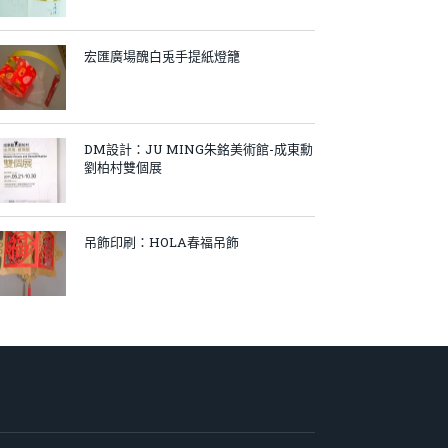
宏匯廣場醜白兎手提紙燈籠
DM設計：JU MING朱銘美術館-成東勳
劉柏村雙個展
吊飾印刷：HOLA春福吊飾