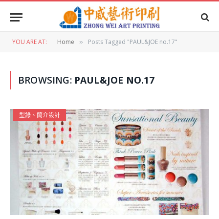
YOU ARE AT:
Home
Posts Tagged "PAUL&JOE no.17"
»
BROWSING:
PAUL&JOE NO.17
型錄、簡介設計