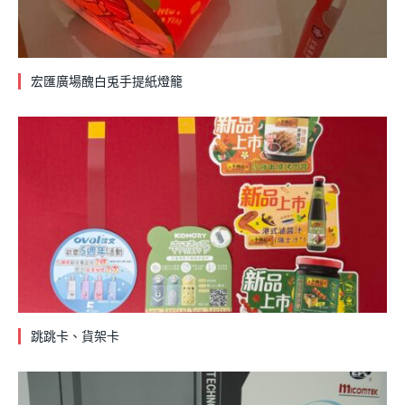
宏匯廣場醜白兎手提紙燈籠
跳跳卡、貨架卡