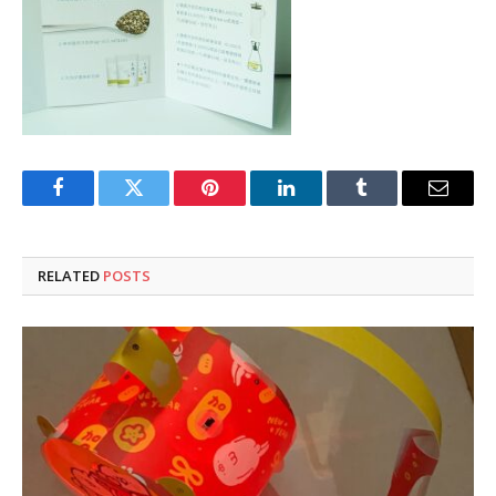
Facebook
Twitter
Pinterest
LinkedIn
Tumblr
Email
RELATED
POSTS