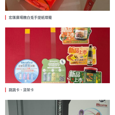
宏匯廣場醜白兎手提紙燈籠
跳跳卡、貨架卡