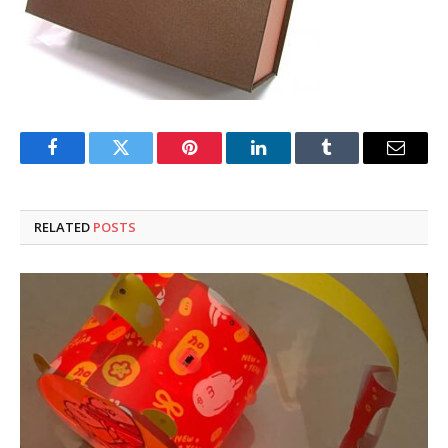
Facebook
Twitter
Pinterest
LinkedIn
Tumblr
Email
RELATED
POSTS