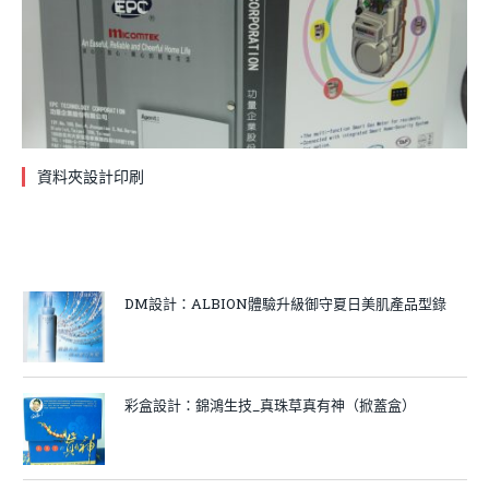
資料夾設計印刷
DM設計：ALBION體驗升級御守夏日美肌產品型錄
彩盒設計：錦鴻生技_真珠草真有神（掀蓋盒）