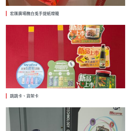
宏匯廣場醜白兎手提紙燈籠
跳跳卡、貨架卡