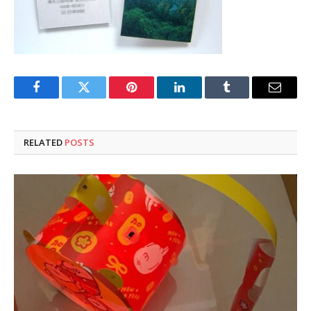
Facebook
Twitter
Pinterest
LinkedIn
Tumblr
Email
RELATED
POSTS