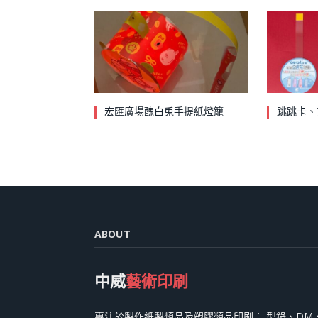
宏匯廣場醜白兎手提紙燈籠
跳跳卡、
ABOUT
中威
藝術印刷
專注於製作紙製類品及塑膠類品印刷： 型錄、DM