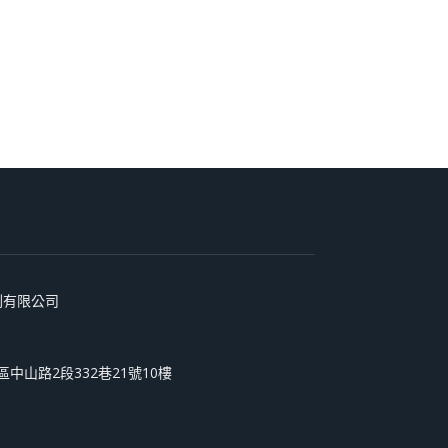
術印刷有限公司
和區中山路2段332巷21號10樓