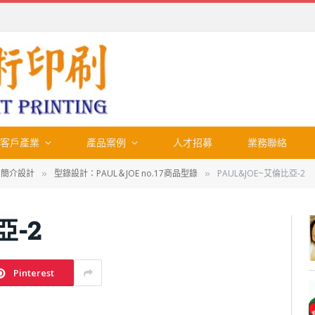
客戶產業
產品案例
人才招募
業務聯絡
、簡介設計
型錄設計：PAUL＆JOE no.17商品型錄
PAUL&JOE~艾倫比亞-2
»
»
亞-2
Pinterest