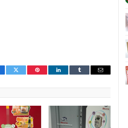
cebook
Twitter
Pinterest
LinkedIn
Tumblr
Email