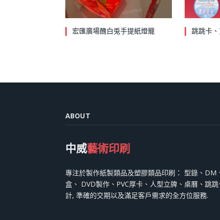
宏匯廣場醜白兎手提紙燈籠
跳跳卡、
ABOUT
中威
藝術印刷
專注於製作紙製類品及塑膠類品印刷： 型錄、DM
盒、 DVD製作、PVC厚卡、人型立牌、桌曆、跳
計, 準確的交期以及滿足客戶需求的全方位服務.