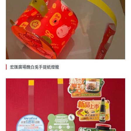
宏匯廣場醜白兎手提紙燈籠