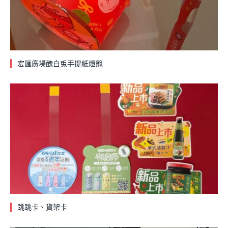
宏匯廣場醜白兎手提紙燈籠
跳跳卡、貨架卡