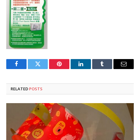
Facebook
Twitter
Pinterest
LinkedIn
Tumblr
Email
RELATED
POSTS