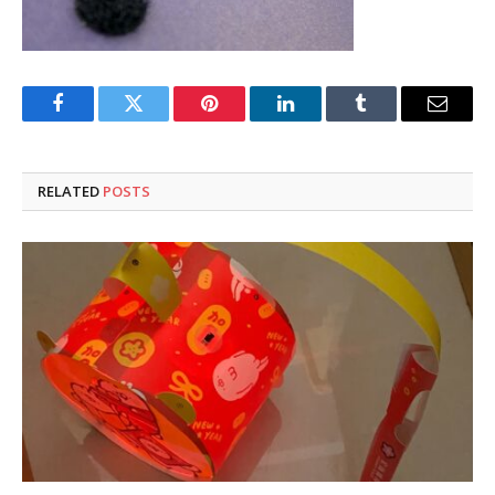
Facebook
Twitter
Pinterest
LinkedIn
Tumblr
Email
RELATED
POSTS