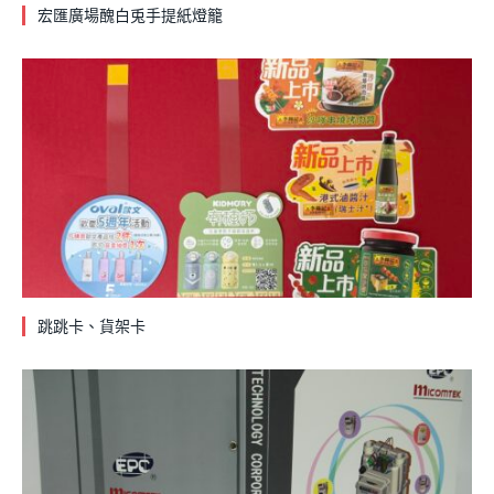
宏匯廣場醜白兎手提紙燈籠
跳跳卡、貨架卡