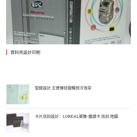
資料夾設計印刷
型錄設計:王德傳甘甜暢快冷泡茶
卡片信封設計：LOREAL萊雅-邀請卡.信封.地圖