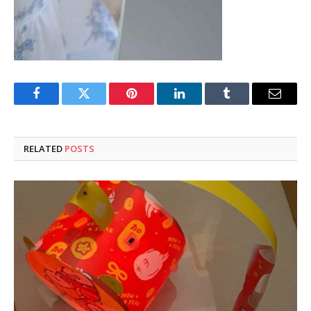
Facebook
Twitter
Pinterest
LinkedIn
Tumblr
Email
RELATED
POSTS