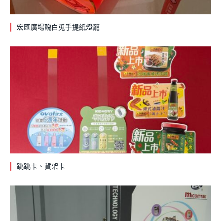
宏匯廣場醜白兎手提紙燈籠
跳跳卡、貨架卡