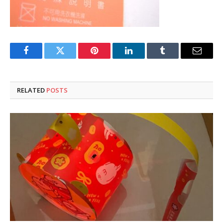
Facebook
Twitter
Pinterest
LinkedIn
Tumblr
Email
RELATED
POSTS