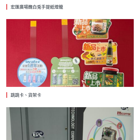
宏匯廣場醜白兎手提紙燈籠
跳跳卡、貨架卡