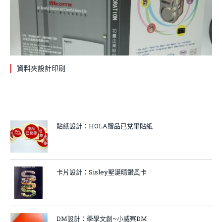
資料夾設計印刷
貼紙設計：HOLA贈品已兌畢貼紙
卡片設計：Sisley聖誕晴鑚風卡
DM設計：學學文創~小威察DM