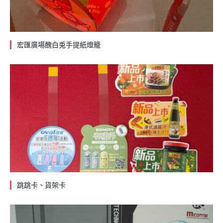
宏匯廣場醜白兎手提紙燈籠
跳跳卡、貨架卡