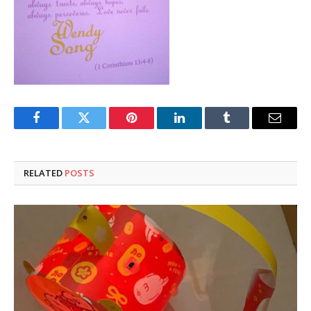
Facebook
Twitter
Pinterest
LinkedIn
Tumblr
Email
RELATED
POSTS