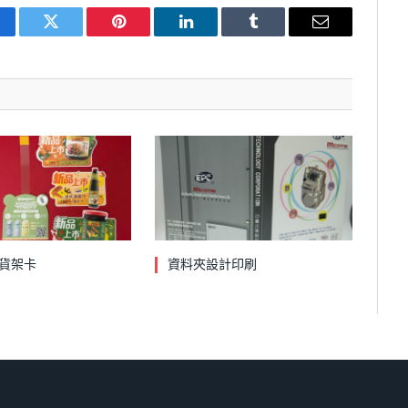
cebook
Twitter
Pinterest
LinkedIn
Tumblr
Email
貨架卡
資料夾設計印刷