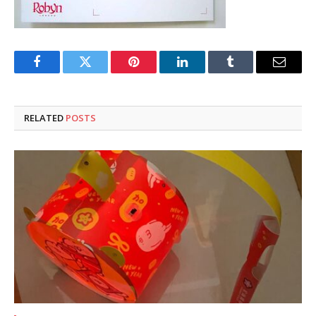
Facebook
Twitter
Pinterest
LinkedIn
Tumblr
Email
RELATED
POSTS