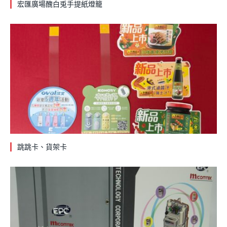
宏匯廣場醜白兎手提紙燈籠
跳跳卡、貨架卡