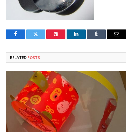
Facebook
Twitter
Pinterest
LinkedIn
Tumblr
Email
RELATED
POSTS