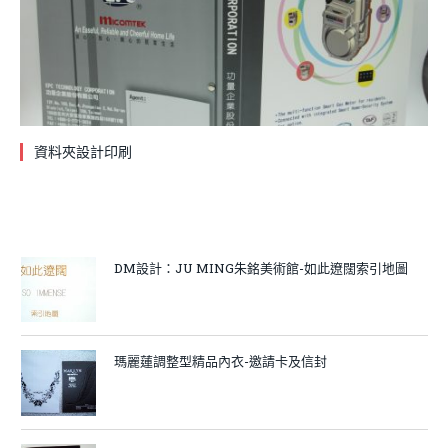
資料夾設計印刷
DM設計：JU MING朱銘美術館-如此遼闊索引地圖
瑪麗蓮調整型精品內衣-邀請卡及信封