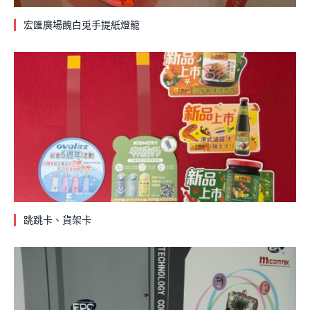
宏匯廣場醜白兎手提紙燈籠
跳跳卡、貨架卡