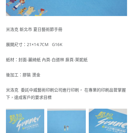
米洛克 新北市 夏日藝術節手冊
展開尺寸：21×14.7CM G16K
紙材：封面-麗綺紙 內頁-白道林 扉頁-萊妮紙
後加工：膠裝 燙金
米洛克 委託中威藝術印刷公司進行印刷， 在專業的印刷品管掌握
下，達成客戶的要求目標