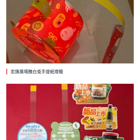
宏匯廣場醜白兎手提紙燈籠