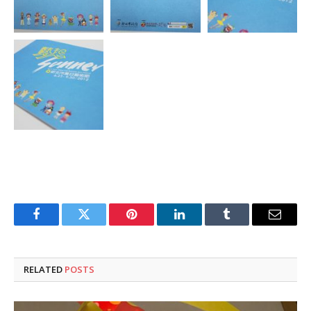
Facebook
Twitter
Pinterest
LinkedIn
Tumblr
Email
RELATED
POSTS