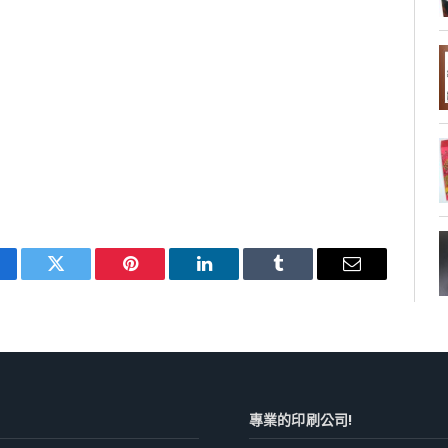
cebook
Twitter
Pinterest
LinkedIn
Tumblr
Email
專業的印刷公司!