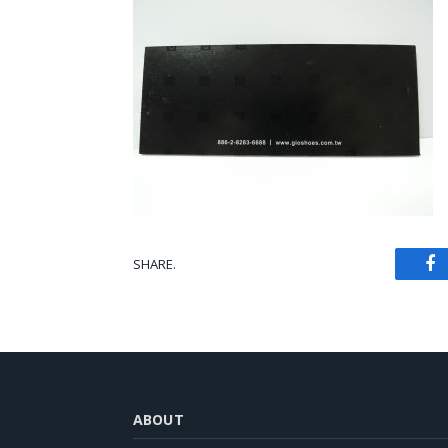
SHARE.
Fa
ABOUT