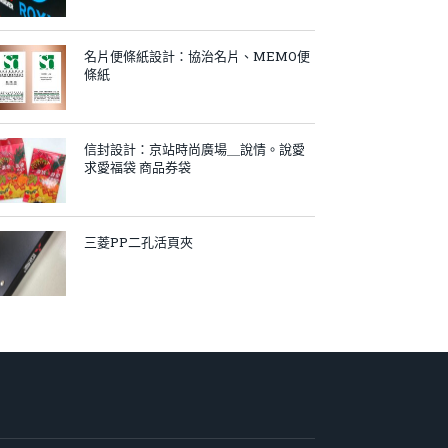
名片便條紙設計：協治名片、MEMO便
條紙
信封設計：京站時尚廣場＿說情。說愛
求愛福袋 商品券袋
三菱PP二孔活頁夾