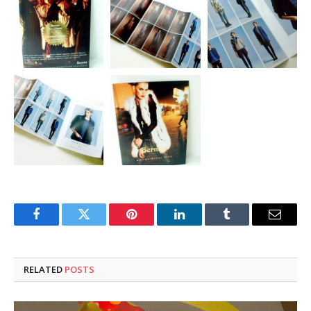
Facebook
Twitter
Pinterest
LinkedIn
Tumblr
Email
RELATED
POSTS