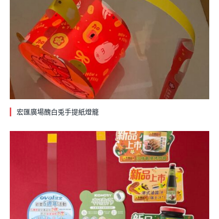
宏匯廣場醜白兎手提紙燈籠