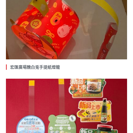
宏匯廣場醜白兎手提紙燈籠