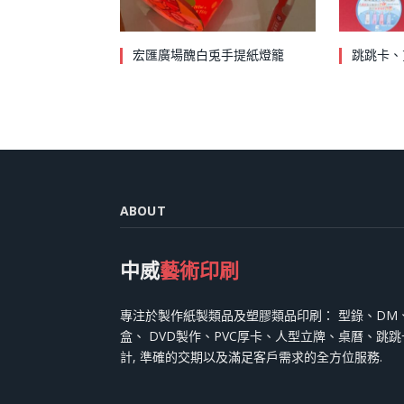
宏匯廣場醜白兎手提紙燈籠
跳跳卡、
ABOUT
中威
藝術印刷
專注於製作紙製類品及塑膠類品印刷： 型錄、DM
盒、 DVD製作、PVC厚卡、人型立牌、桌曆、跳
計, 準確的交期以及滿足客戶需求的全方位服務.