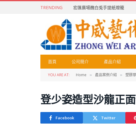
TRENDING
宏匯廣場醜白兎手提紙燈籠
首頁
公司簡介
產品介紹
YOU ARE AT:
Home
產品案例介紹
塑膠厚
»
»
登少姿造型沙龍正面
Facebook
Twitter