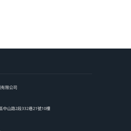
術印刷有限公司
和區中山路2段332巷21號10樓