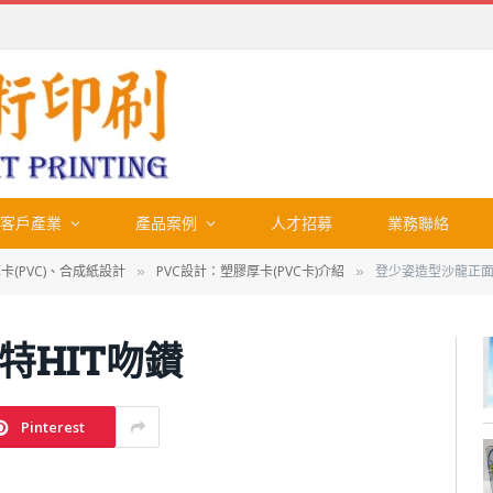
客戶產業
產品案例
人才招募
業務聯絡
卡(PVC)、合成紙設計
PVC設計：塑膠厚卡(PVC卡)介紹
登少姿造型沙龍正面
»
»
特HIT吻鑚
Pinterest