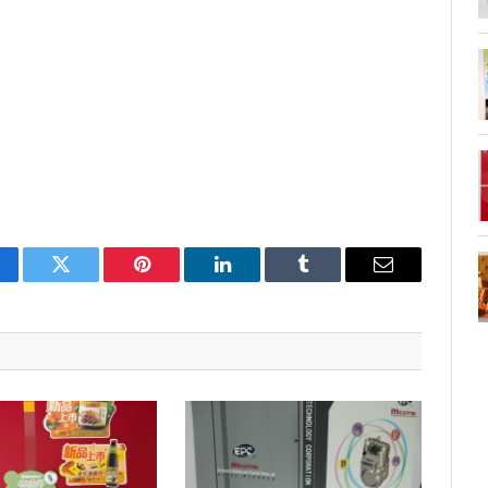
cebook
Twitter
Pinterest
LinkedIn
Tumblr
Email