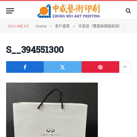
YOU ARE AT:
Home
客戶產業
手提袋（雙面無摺痕紙袋）
S__
»
»
»
S__394551300