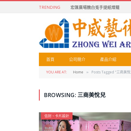
TRENDING
宏匯廣場醜白兎手提紙燈籠
首頁
公司簡介
產品介紹
YOU ARE AT:
Home
Posts Tagged "三商美悅
»
BROWSING:
三商美悅兒
信封、卡片設計