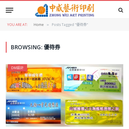
YOU ARE AT:
Home
Posts Tagged "優待券"
»
BROWSING:
優待券
DM設計