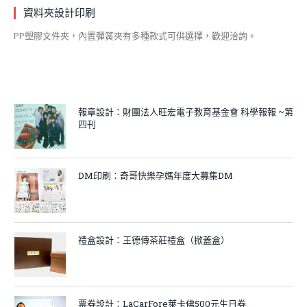
資料夾設計印刷
PP塑膠文件夾，內置彈簧夾有多種款式可供選擇，歡迎洽詢。
報章設計：財團法人旺宏電子教育基金會 科學報報 ~第
四刊
DM印刷：奇哥快樂孕媽年度大募集DM
禮盒設計：王德傳茶莊禮盒（掀蓋盒）
票券設計：LaCarFore萊卡佛500元生日券