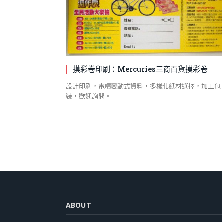
摸彩卷印刷：Mercuries三商百貨摸彩卷
設計印刷，電噴變動式資料，多樣化紙材選擇，加工包
裝，歡迎詢問。
ABOUT