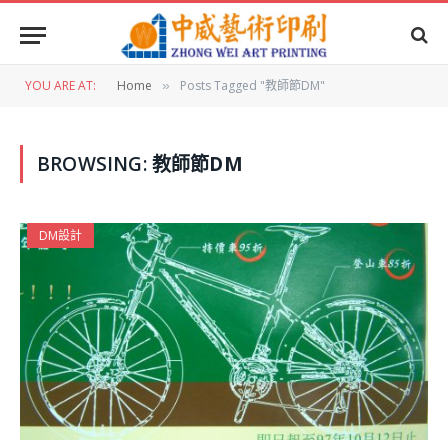
YOU ARE AT:
Home
Posts Tagged "教師節DM"
»
BROWSING:
教師節DM
DM設計