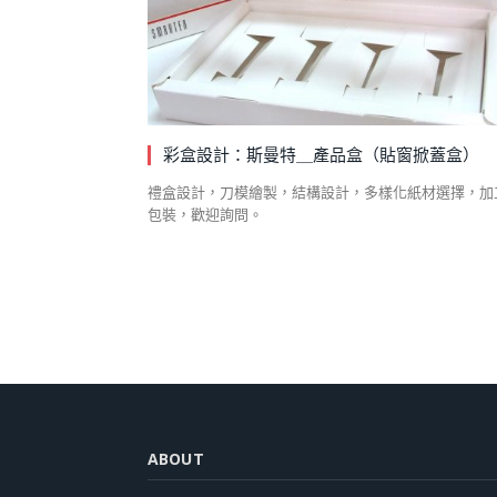
彩盒設計：斯曼特＿產品盒（貼窗掀蓋盒）
禮盒設計，刀模繪製，結構設計，多樣化紙材選擇，加
包裝，歡迎詢問。
ABOUT