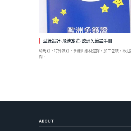
型錄設計-飛達旅遊-歐洲免簽證手冊
騎馬釘，特殊裝釘，多樣化紙材選擇，加工包裝，歡迎
問。
ABOUT