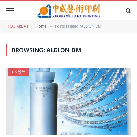
YOU ARE AT:
Home
Posts Tagged "ALBION DM"
»
BROWSING:
ALBION DM
DM設計