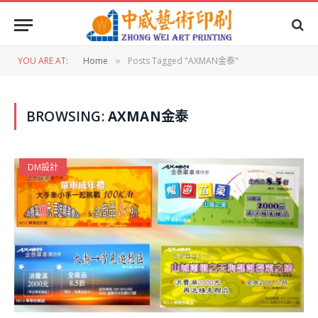
YOU ARE AT:
Home
Posts Tagged "AXMAN金泰"
»
BROWSING:
AXMAN金泰
DM設計