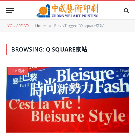
YOU ARE AT:
Home
Posts Tagged "Q square京站"
»
BROWSING:
Q SQUARE京站
DM設計