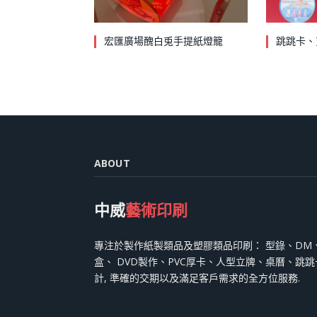
宏匯廣場醜白兎手提紙燈籠
跳跳卡、
ABOUT
中威
藝術印刷
專注於製作紙製類品及塑膠類品印刷： 型錄、DM
盒、 DVD製作、PVC厚卡、人型立牌、桌曆、跳
計, 準確的交期以及滿足客戶需求的全方位服務.