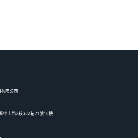
術印刷有限公司
和區中山路2段332巷21號10樓