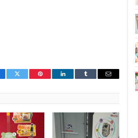
cebook
Twitter
Pinterest
LinkedIn
Tumblr
Email