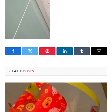
Facebook
Twitter
Pinterest
LinkedIn
Tumblr
Email
RELATED
POSTS