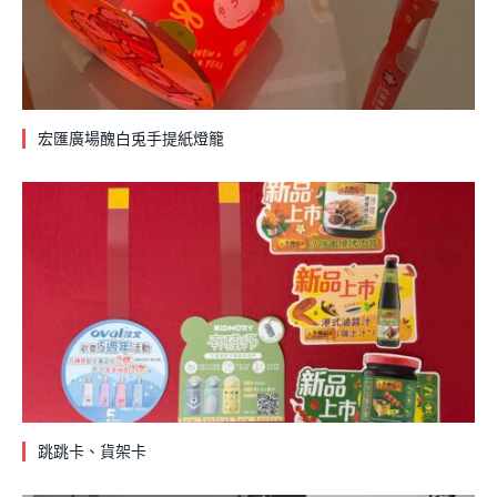
宏匯廣場醜白兎手提紙燈籠
跳跳卡、貨架卡