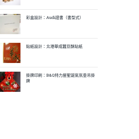
彩盒設計：Audi證書（書型式）
貼紙設計：北港華成蠶豆酥貼紙
掛牌印刷：B&Q特力屋聖誕氣氛垂吊掛
牌