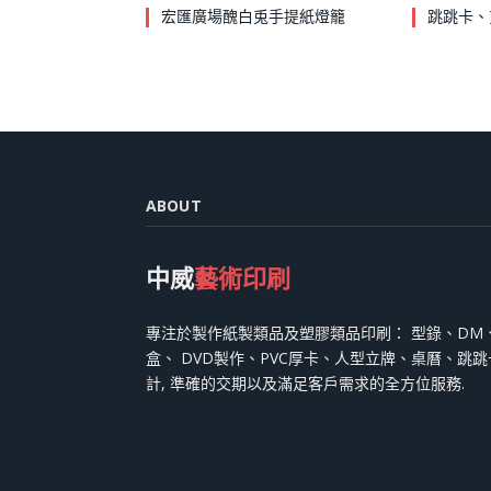
宏匯廣場醜白兎手提紙燈籠
跳跳卡、
ABOUT
中威
藝術印刷
專注於製作紙製類品及塑膠類品印刷： 型錄、DM
盒、 DVD製作、PVC厚卡、人型立牌、桌曆、跳
計, 準確的交期以及滿足客戶需求的全方位服務.