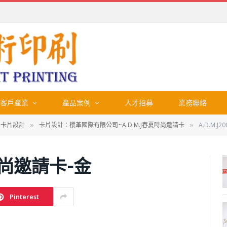
客戶產業
產品案例
人才招募
業務聯絡
、卡片設計
卡片設計：櫻革國際有限公司~A.D.M.J春夏時尚邀請卡
A.D.M.
»
»
夏時尚邀請卡-金
Pinterest