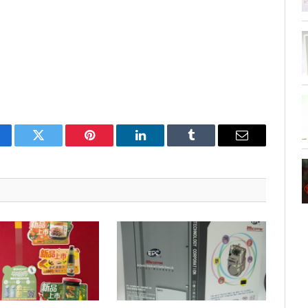
cebook
Twitter
Pinterest
LinkedIn
Tumblr
Email