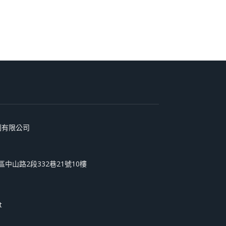
術印刷有限公司
和區中山路2段332巷21號10樓
t