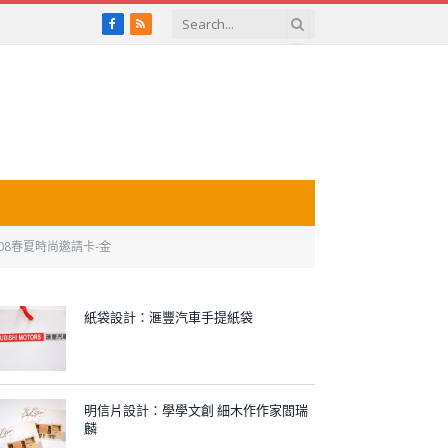
Facebook
RSS
J2008春夏時尚邀請卡-金
紙袋設計：滙豐汽車手提紙袋
明信片設計：學學文創 細木作作家閻瑞
麟