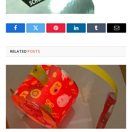
Facebook
Twitter
Pinterest
LinkedIn
Tumblr
Email
RELATED
POSTS