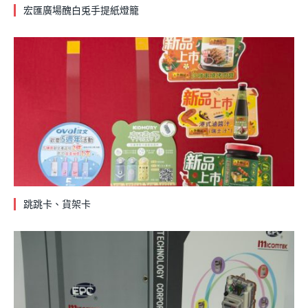
宏匯廣場醜白兎手提紙燈籠
跳跳卡、貨架卡